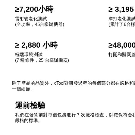
≥7,200小時
≥ 3,19
雷射管老化測試
摩打老化測
(全功率，45台樣辦機器)
(累計了6台
≥ 2,880 小時
≥48,00
極端環境測試
打開和關閉
(7 種條件，25 台樣辦機器)
除了產品的品質外，xTool對研發過程的每個部分都在嚴格和
一個細節。
運前檢驗
我們在發貨前對每個包裹進行７次嚴格檢查，以確保符合
嚴格的標準。