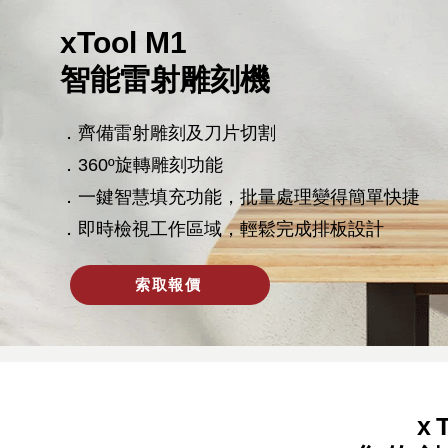
xTool M1
智能雷射雕刻機
．齊備雷射雕刻及刀片切割
．360º旋轉雕刻功能
．一鍵智慧填充功能，批量處理變得簡單快捷
．即時檢視工作區域，輕鬆完成排板設計
索取報價
x