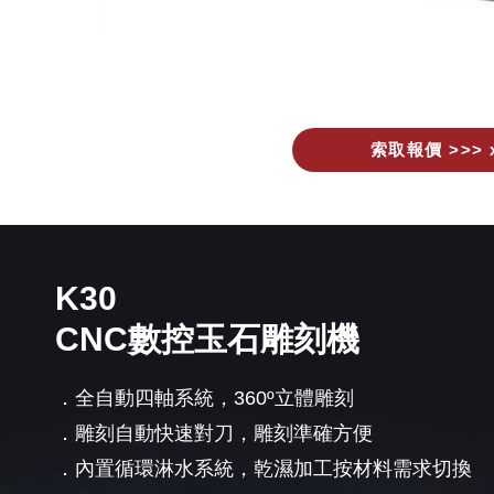
索取報價 >>> 
K30
CNC數控玉石雕刻機
．全自動四軸系統，360º立體雕刻
．雕刻自動快速對刀，雕刻準確方便
．內置循環淋水系統，乾濕加工按材料需求切換