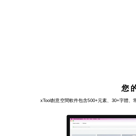
您
xTool創意空間軟件包含500+元素、30+