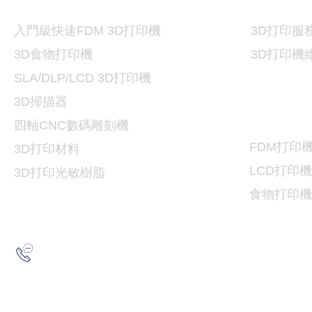
入門級快速FDM 3D打印機
3D
打印服
3D食物打印機
3D
打印機
SLA/DLP/LCD 3D
打印機
3D掃描器
3D
打印
​四軸CNC數碼雕刻機
FDM
打印
3D打印
材料
LCD
打印機
3D打印光敏樹脂
食物
打印機
2193 5175
查詢熱線：
6691 7159
/
6730 6091
WhatsApp：