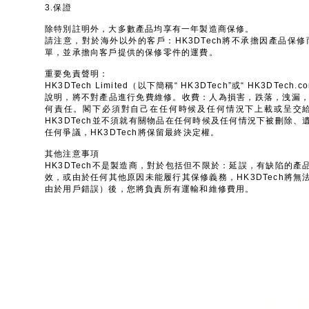
3.保證
除特別註明外，大多數產品均享有一年製造商保修。
請注意，對於海外以外的客戶：HK3DTech將不承擔因產品
單，並承擔向客戶提供的保修零件的運費。
重要免責聲明：
HK3DTech Limited（以下簡稱“ HK3DTech”或“ H
說明，將不對產品進行免費維修。收費：人為損害，跌落，洩漏，電
何責任。閣下必須對自己在任何時候及任何情況下上載或呈交給HK
HK3DTech並不須就有關物品在任何時候及任何情況下被刪除
任何爭議，HK3DTech將保留最終決定權。
其他注意事項
HK3DTech不是製造商，對於包括但不限於：延誤，有缺陷的
效，或由於任何其他原因未能履行其保修義務，HK3DTech將
由於用戶錯誤）後，您將負責所有運輸和維修費用。
打印機及材料
3D
3D
打印