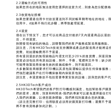
2.2運輸方式的可用性
如果您所在的地區無法使用您選擇的送貨方式，則會為您分配價格
2.3收貨地址授權
如果您要通過信用卡付款並運送到不同於帳單郵寄地址的地址，
信用卡。d如果不執行此步驟，將導致處理延遲。
2.4退貨
僅在以下情況下，您才可以在商品交付後的7天內退還商品以退款
后，不得退貨。
拆開發現有缺陷的物品，請聯繫我們的客戶服務或製造商服務點。
請注意，只有HK3DTech技術支持團隊或產品的製造商才能將
貨費。初始運輸費用不予退還。
所有退回退款的無瑕疵物品均需支付至少20％的進貨費，與退回
退貨必須包括所有原始設備，附件，手冊，電纜和文件等；缺少
可能導致製造商保修失效的措施或條件，則不能退回。
大多數製造商都要求打印機以其原包裝運輸以提供任何保修服務；
們強烈建議客戶在打印機保修期內保留原包裝。
請注意，本退貨條款不包括需要專業安裝的設備；請與您的客戶代
2.5HK3DTech客戶成功
HK3DTech希望我們的客戶對打印機感到滿意，包括幫助客戶
們的需求，應用，預算和時間表-我們的專家可以避免選擇最佳打
入我們的展廳，以便您親身體驗，我們將找到最適合您的展廳。
（請注意完整打印：信用額度必須用於購買新打印機；運費不予
將不會有資格參加此計劃。）