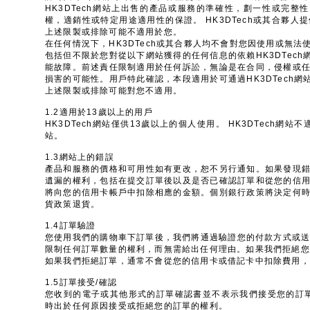
HK3DTech網站上出售的產品或服務的準確性，劃一性或完整性
權，適銷性或特定用途適用性的保證。 HK3DTech或其合夥
上述限製或排除可能不適用於您。
在任何情況下，HK3DTech或其合夥人均不會對您因使用或無法
包括但不限於您對從以下網站獲得的任何信息的依賴HK3DTec
能故障。前述責任限制適用於任何訴訟，無論是在合同，侵權或任何
損害的可能性。用戶特此確認，本段適用於可通過HK3DTech
上述限製或排除可能對您不適用。
1.2適用於13歲以上的用戶
HK3DTech網站僅供13歲以上的個人使用。 HK3DTech
站。
1.3網站上的錯誤
產品和服務的價格和可用性如有更改，恕不另行通知。如果發現錯誤
遺漏的權利，包括在提交訂單後以及是否已確認訂單和從您的信用卡
將向您的信用卡帳戶中扣除相應的金額。個別銀行政策將決定何時將
貨政策退貨。
1.4訂單驗證
您使用我們的購物車下訂單後，我們將通過驗證您的付款方式或送
限制任何訂單數量的權利，而無需給出任何理由。如果我們拒絕您
如果我們拒絕訂單，通常不會從您的信用卡或借記卡中扣除費用，
1.5訂單接受/確認
您收到的電子或其他形式的訂單確認書並不表示我們接受您的訂單，
時出於任何原因接受或拒絕您的訂單的權利。