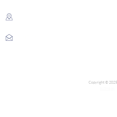
​地址：
香港葵涌大連排道35-41號金
info@hk3dtech.com
查詢電郵：
Copyright © 2025
私隱條例