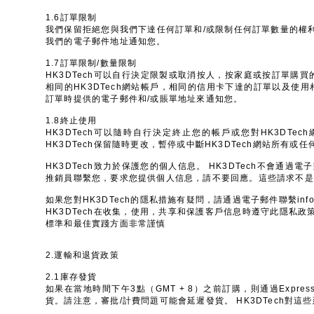
1.6訂單限制
我們保留拒絕您與我們下達任何訂單和/或限制任何訂單數量的權
我們的電子郵件地址通知您。
1.7訂單限制/數量限制
HK3DTech可以自行決定限製或取消按人，按家庭或按訂單購買
相同的HK3DTech網站帳戶，相同的信用卡下達的訂單以及使
訂單時提供的電子郵件和/或賬單地址來通知您。
1.8終止使用
HK3DTech可以隨時自行決定終止您的帳戶或您對HK3DT
HK3DTech保留隨時更改，暫停或中斷HK3DTech網站所有
HK3DTech致力於保護您的個人信息。 HK3DTech不會通
推銷員聯繫您，要求您提供個人信息，請不要回應。這些請求不是來自
如果您對HK3DTech的隱私措施有疑問，請通過電子郵件聯繫
inf
HK3DTech在收集，使用，共享和保護客戶信息時遵守此隱私
標準和最佳實踐方面非常謹慎
2.運輸和退貨政策
2.1庫存發貨
如果在當地時間下午3點（GMT + 8）之前訂購，則通過Expre
貨。請注意，審批/計費問題可能會延遲發貨。 HK3DTech對這