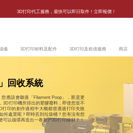
3D打印代工服務，最快可以即日取件！立即報價！
掃描儀
3D打印材料及配件
3D打印及租借服務
商店
」回收系統
該會聽過「Filament Poop」，那是更
，3D打印機所排出的塑膠廢料；即使您並不
3D打印的創作過程中大概都曾遇過打印失敗
如何處置呢？即時丟到垃圾桶？您有沒有想
便可以循環再造出一卷新的3D打印線材？！