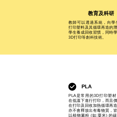
教育及科研
教師可以透過系統，向學
打印塑料及其循環再造的
學生養成回收習慣，同時
3D打印等創科技術。
PLA
PLA是常用的3D打印塑
在低溫下進行打印，而且
在打印及回收加熱循環再
亦不會釋放出有毒物質，
以植物澱粉 (如:粟米) 的