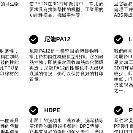
全的可生物
使PETG在3D打印應用中，常用於
且它容易
要求具有抗衝擊性的
模型、工業用的
處理工
功能性樣品、機械零件等。
ABS製
尼龍PA12
L
和耐磨性，
尼龍PA12是一種堅固的塑膠物料，
我們經常
能夠在加熱
常用於功能性機械原型製作。它的耐
均屬於L
塑後的性能
熱性強，即使多次回收加熱軟化循環
易於加
此TPU是
再造，尼龍PA12的性能也不大出現
3D打印
打印線材的
衰減的情況，仍可以保持良好的打印
較少，即
質量。
較低，但
仍被視為
之一。
HDPE
P
是一種兼具
市面上的洗頭水、洗衣液、洗潔精等
我們常
彈性的塑膠
清潔劑的膠樽很多都是HDPE塑膠，
PP製作
不但具備抗
它具有良好的強度和耐化學性，應用
使用PP