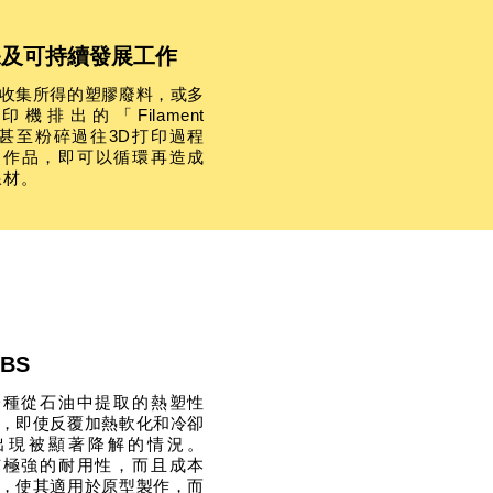
保及可持續發展工作
收集所得的塑膠廢料，或多
印機排出的「Filament
，甚至粉碎過往3D打印過程
的作品，即可以循環再造成
線材。
BS
一種從石油中提取的熱塑性
，即使反覆加熱軟化和冷卻
出現被顯著降解的情況。
有極強的耐用性，而且成本
，使其適用於原型製作，而