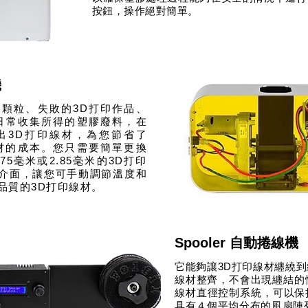
按鈕，操作絕對簡單。
機
顆粒、失敗的3D打印作品、
日常收集所得的塑膠廢料，在
出3D打印線材，為您節省了
線材的成本。您只需要簡單更換
5毫米或2.85毫米的3D打印
介面，讓您可手動調節溫度和
品質的3D打印線材。
Spooler 自動捲線機
它能夠讓3D打印線材纏繞
線材整齊，不會出現纏結的
線材直徑控制系統，可以保
具有４個平均分布的風扇陣