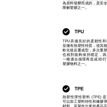
為原料發酵而成的，是安
降解塑膠之一。
TPU
TPU具備良好的柔韌性
並擁有熱塑性特質，使其
軟化後反覆成型，多次重
也相對能夠保持穩定，因
一種適合循環再造成3D
塑膠物料之一。
TPE
熱塑性彈性塑料 (TPE) 
可以加工塑料特性和橡膠
材料，其製作出來的產品