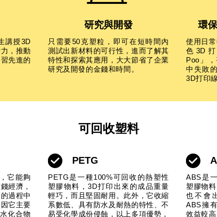
研究與開發
環
生講授3D
只需要50克塑粒，即可在短時間內
使用日常
潛力，推動
測試出新材料的可行性，進而了解其
色3D打
學習先進的
特性和探索其應用，大大節省了企業
Poo」
研究及開發的金錢和時間。
中失敗
3D打印
可回收塑料
PETG
A
材，它能夠
PETG是一種100%可回收的熱塑性
ABS是
價錢經濟，
塑膠物料，3D打印出來的成品重量
塑膠物料
造的過程中
輕巧，而且堅固耐用。此外，它收縮
也不會
皆因它主要
系數低、具有防水及耐熱的特性、不
ABS擁
碳水化合物
易受化學成份侵蝕，以上多項優勢，
效益較高