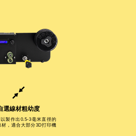
自選線材粗幼度
以製作出0.5-3毫米直徑的
線材，適合大部分3D打印機