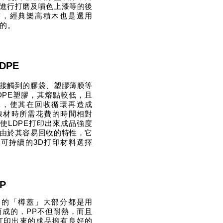
進行打磨及噴色上漆等的後
序，經典樂高積木也是選用
成的。
DPE
接觸到的膠袋、塑膠薄膜等
DPE塑膠，其熔點較低，且
工，使其在回收循環再造成
線材時所需花費的時間相對
使LDPE打印出來成品強度
由於其容易回收的特性，它
可持續的3D打印材料選擇
P
見的「樽蓋」大部分都是用
而成的，PP不但耐熱，而且
打印出來的成品擁有良好的