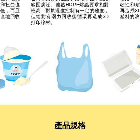
扯和扭曲也
範圍廣泛。雖然HDPE熔點要求相對
韌性和耐
點低，而且
較高，對於溫度控制有一定的難度，
再造成3
安全地回收
但絕對有潛力回收後循環再造成3D
塑料的浪
打印線材。
產品規格