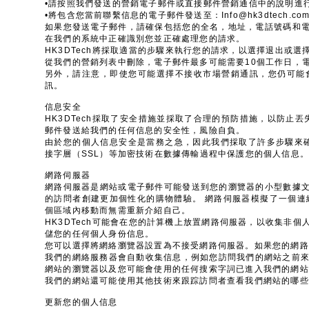
•請按照我們發送的營銷電子郵件或直接郵件營銷通信中的說明進行操
•將包含您當前聯繫信息的電子郵件發送至：
Info@hk3dtech.co
如果您發送電子郵件，請確保包括您的全名，地址，電話號碼和
在我們的系統中正確識別您並正確處理您的請求。
HK3DTech將採取適當的步驟來執行您的請求，以選擇退出或
從我們的營銷列表中刪除，電子郵件最多可能需要10個工作日，
另外，請注意，即使您可能選擇不接收市場營銷通訊，您仍可能
訊。
信息安全
HK3DTech採取了安全措施並採取了合理的預防措施，以防止丟
郵件發送給我們的任何信息的安全性，風險自負。
由於您的個人信息安全是當務之急，因此我們採取了許多步驟來確保
接字層（SSL）等加密技術在數據傳輸過程中保護您的個人信息。
網路伺服器
網路伺服器是網站或電子郵件可能發送到您的瀏覽器的小型數據
的訪問者創建更加個性化的購物體驗。 網路伺服器模擬了一個連
個區域內移動而無需重新介紹自己。
HK3DTech可能會在您的計算機上放置網路伺服器，以收集非
儲您的任何個人身份信息。
您可以選擇將網絡瀏覽器設置為不接受網路伺服器。如果您的網路
我們的網絡服務器會自動收集信息，例如您訪問我們的網站之前來
網站的瀏覽器以及您可能會使用的任何搜索字詞已進入我們的網站
我們的網站還可能使用其他技術來跟踪訪問者查看我們網站的哪些
更新您的個人信息