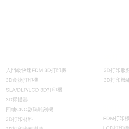
打印機及材料
3D
3D
打印
入門級快速FDM 3D打印機
3D
打印服
3D食物打印機
3D
打印機
SLA/DLP/LCD 3D
打印機
3D掃描器
3D
打印
​四軸CNC數碼雕刻機
FDM
打印
3D打印
材料
LCD
打印機