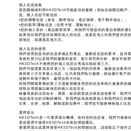
個人信息收集
當您購物或利用HK3DTech可能提供的服務（例如在線開設帳戶
息。個人信息可能包括：
•您的聯繫信息（姓名，郵寄地址，電話號碼，電子郵件地址）。
•您的賬單/運輸信息（信用卡號，運輸地址）。
•您的個人喜好（產品願望清單，與我們可能提供的產品有關的愛
如果您向我們提供有關其他人的信息，或者其他人向我們提供您
貨地址，或通過其他方式。
個人信息的使用
我們使用您提供的信息來滿足對產品，服務或信息的要求，提供
有效性努力以及我們的服務和提供，進行研究和分析，發送市場營
HK3DTech不會將您的個人信息出售或出租給第三方。
我們可能需要與某些第三方（例如我們的代理商，服務提供商和
會與第三方共享個人信息，以代表我們執行服務，例如履行客戶的訂單
規郵件和電子郵件，處理信用卡付款。
與我們開展業務的第三方僅被授權使用您的信息來執行被雇用的
採取合理措施以確保您的個人信息安全。
根據有效的法院命令，傳票，政府調查或法律的其他要求，我們
地認為非法的活動的權利。當我們認為為保護他人和我們自己的
出售，合併，收購，解散或類似事件，我們也可能會轉移個人信息
選擇退出
HK3DTech是一可選擇退出機構。收到您的信息後，我們可能
受或選擇不接受HK3DTech未來的營銷通訊。
要選擇退出或選擇接受HK3DTech的營銷信息，請採取以下操作