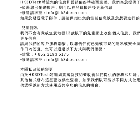
HK3DTech希望您的信息和營銷偏好準確而完整。我們為您提
•如果您已創建帳戶，則可以在登錄帳戶後更新信息
•發送請求至：
info@hk3dtech.com
如果您發送電子郵件，請確保指出您的當前信息以及您想要進行的
兒童隱私
我們不會有意或無意地從13歲以下的兒童網上收集個人信息。我
更多信息
請與我們的客戶服務聯繫，以報告任何已知或可疑的隱私或安全
作日內答复。您可以通過以下方式與我們聯繫：
•致電：+ 852 2193 5175
•發送請求至：
info@hk3dtech.com
本隱私政策的變更
由於HK3DTech將繼續實施新技術並改善我們提供的服務和功
其他格式發布這些更改供您查看。如果我們以可能以不同方式使
供選擇以新方式使用或共享您的信息的機會。