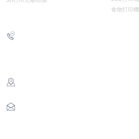
3D打印光敏樹脂
食物
打印機
2193 5175
查詢熱線：
6691 7159
/
6730 6091
WhatsApp：
​地址：
香港葵涌大連排道35-41號金
info@hk3dtech.com
查詢電郵：