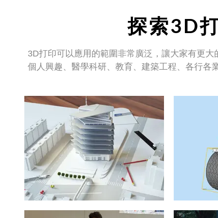
探索3D
3D打印可以應用的範圍非常廣泛，讓大家有更大
個人興趣、醫學科研、教育、建築工程、各行各業