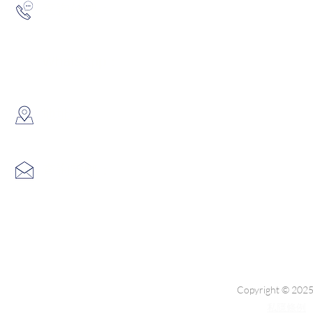
2193 5175
查詢熱線：
6691 7159
/
6730 6091
WhatsApp：
​地址：
香港葵涌大連排道35-41號金
info@hk3dtech.com
查詢電郵：
Copyright © 2025
私隱條例