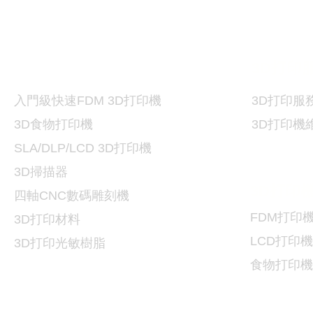
打印機及材料
3D
3D
打印
入門級快速FDM 3D打印機
3D
打印服
3D食物打印機
3D
打印機
SLA/DLP/LCD 3D
打印機
3D掃描器
3D
打印
​四軸CNC數碼雕刻機
FDM
打印
3D打印
材料
LCD
打印機
3D打印光敏樹脂
食物
打印機