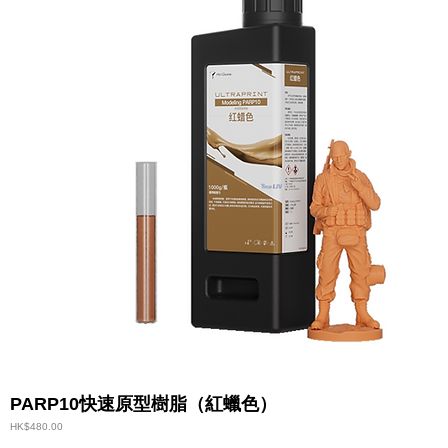
PARP10快速原型樹脂（紅蠟色）
價格
HK$480.00