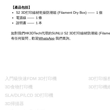
【產品包括】
S2 3D打印線材乾燥防潮箱 (Filament Dry Box) —— １個
電源線 —— １條
說明書 —— １本
如對我們HK3DTech代理的SUNLU S2 3D打印線材防潮箱 (Filament 
有任何疑問，歡迎
WhatsApp
我們查詢。
打印機及材料
3D
3D
打印
入門級快速FDM 3D打印機
3D
打印服
3D食物打印機
3D
打印機
SLA/DLP/LCD 3D
打印機
3D掃描器