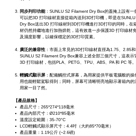
同步列印功能
：SUNLU S2 Filament Dry Box的蓋掩上
可以把3D 打印線材直接從箱內送到3D打印機，即是在SUNLU S2 
Dry Box送出3D 打印線材到3D打印機進行3D打印的同時，在
材仍然持繼地進行加熱烘乾，這有效進一步保護3D 打印線材
及濕度影響，以確保穩定的3D打印質素。
廣泛的兼容性
：市面上常見的3D打印線材直徑為1.75、2.85和
SUNLU S2 Filament Dry Box兼容上述全部三個尺寸，這
3D 打印線材，包括PLA、PETG、TPU、ABS、PA 和 PC 等
輕觸式顯示屏
：配備觸控式屏幕，為用家提供平板電腦般的操
用也能輕鬆駕馭得到；同時，屏幕可清晰明亮地顯示著箱內的
用家一目了然。
【產品規格】
產品尺寸：265*274*118毫米
產品內部尺寸：Ø210*85毫米
溫度設定範圍：35-70°C
LCD輕觸式顯示屏尺寸：4.4吋（大約85*70毫米）
產品重量：
1.19公斤 (~2.6磅)