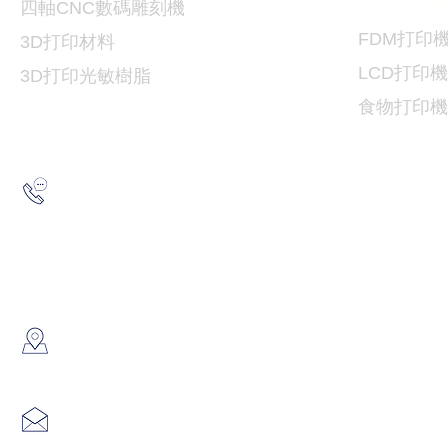
3D
打印
​四軸CNC數碼雕刻機
FDM
打印
3D打印
材料
LCD
打印機
3D打印光敏樹脂
食物
打印機
2193 5175
查詢熱線：
6691 7159
/
6730 6091
WhatsApp：
​地址：
香港葵涌大連排道35-41號金
info@hk3dtech.com
查詢電郵：