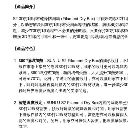
【產品簡介】
S2 3D打印線材乾燥防潮箱 (Filament Dry Box) 可有效去除3
分，以助您解決因3D打印線材受潮而導致的堵塞、層移和拉絲等常見
題，減少在3D打印過程中不必要的挫敗感。只要保持3D打印線
增強 3D 打印的可靠性和一致性，更重要是可以顯著地節省您的
【產品特色】
360°循環加熱
：SUNLU S2 Filament Dry Box的圓形設
般在市場上常見的卷裝3D打印線材，圓形的設計更可以為箱
系統，360°環抱式加熱，箱內均勻受熱，大大提升加熱效率
可達至70°C。此外，半透明的蓋掩設計，亦可以讓用家在不
下，隨時隨地檢視得到箱內的3D打印線材狀況，進一步減少3
觸到外界溫度及濕度而出現的受潮問題。
智慧溫度設定
：SUNLU S2 Filament Dry Box內置的系
3D打印線材需要，預設好建議的乾燥溫度和時間，用家只需
下擺放在箱內的3D打印線材類型即可，當然您亦可以根據個
需的溫度和時間。另外，用家亦可按個人習慣，把溫度單位顯示
或°F。