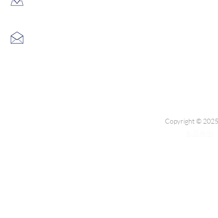
香港葵涌大連排道35-41號金
info@hk3dtech.com
查詢電郵：
Copyright © 2025
私隱條例