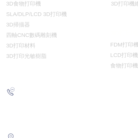
3D食物打印機
3D
打印機
SLA/DLP/LCD 3D
打印機
3D掃描器
3D
打印
​四軸CNC數碼雕刻機
FDM
打印
3D打印
材料
LCD
打印機
3D打印光敏樹脂
食物
打印機
2193 5175
查詢熱線：
6691 7159
/
6730 6091
WhatsApp：
​地址：