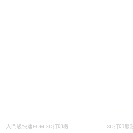
打印機及材料
3D
3D
打印
入門級快速FDM 3D打印機
3D
打印服