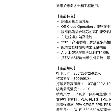
適用於專業人士和工程應用。
【產品特色】
網絡連接全面升級
Off-Cloud Operation，
設有配備複合濾芯的高性能空氣
主動腔溫加熱及控制
320°C 高溫噴嘴，解鎖更多高
配備震動補償與擠出流量補償
AI人工智能演算法監測打印成敗
搭配AMS智能自動供料系統，最
【產品規格】
打印尺寸：256*256*256毫米
打印速度：500毫米/秒
打印床最高溫度：110℃@220V, 12
噴嘴最高溫度：320 ℃
噴嘴尺寸：0.4毫米（額外可選購0.2 / 
支援打印材料：PLA, PETG, TPU, PVA,
纖增強線材, PPA-CF/GF, PPS, PPS-C
產品尺寸：(X1E) 389*389*457毫米；