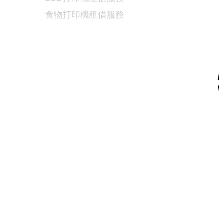
食物
打印機租借服務
5
9
/
6730 6091
連排道35-41號金基工業大廈17樓C室
dtech.com