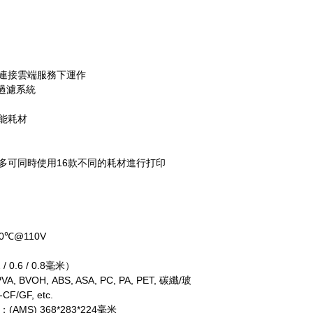
能夠在不連接雲端服務下運作
過濾系統
性能耗材
多可同時使用16款不同的耗材進行打印
0℃@110V
0.6 / 0.8毫米）
 BVOH, ABS, ASA, PC, PA, PET, 碳纖/玻
F/GF, etc.
(AMS) 368*283*224毫米