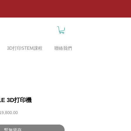
3D打印STEM課程
聯絡我們
X1E 3D打印機
促
19,800.00
銷
價
格
暫無貨存