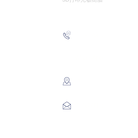
2193 517
查詢熱線：
6691 715
WhatsApp：
​地址：
香港葵涌大
info@hk3
查詢電郵：