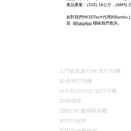
產品重量：(X1E) 16公斤；(AMS) 
如對我們HK3DTech代理的Bambu
迎
WhatsApp
聯絡我們查詢。
打印機及材料
3D
入門級快速FDM 3D打印機
3D食物打印機
SLA/DLP/LCD 3D
打印機
3D掃描器
​四軸CNC數碼雕刻機
3D打印
材料
3D打印光敏樹脂