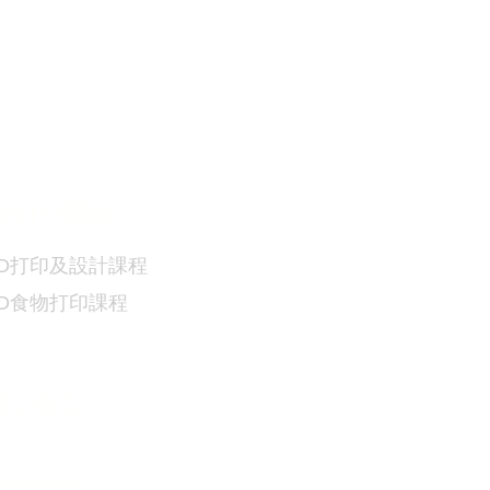
D
打印課程
D
打印及設計課程
3D食物
打印課程
網上商店
​聯繫我們