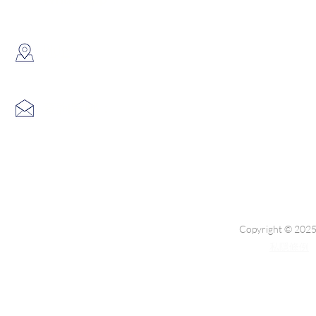
​地址：
香港葵涌大連排道35-41號金
info@hk3dtech.com
查詢電郵：
Copyright © 2025
私隱條例