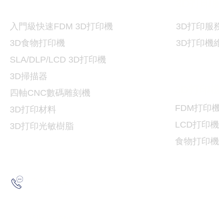
打印機及材料
3D
3D
打印
入門級快速FDM 3D打印機
3D
打印服
3D食物打印機
3D
打印機
SLA/DLP/LCD 3D
打印機
3D掃描器
3D
打印
​四軸CNC數碼雕刻機
FDM
打印
3D打印
材料
LCD
打印機
3D打印光敏樹脂
食物
打印機
2193 5175
查詢熱線：
6691 7159
/
6730 6091
WhatsApp：