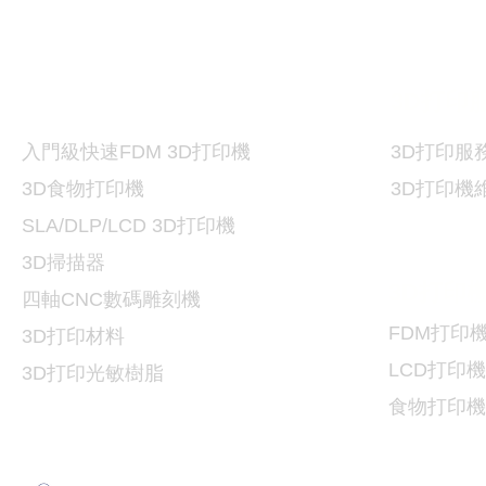
打印機及材料
3D
3D
打印
入門級快速FDM 3D打印機
3D
打印服
3D食物打印機
3D
打印機
SLA/DLP/LCD 3D
打印機
3D掃描器
3D
打印
​四軸CNC數碼雕刻機
FDM
打印
3D打印
材料
LCD
打印機
3D打印光敏樹脂
食物
打印機