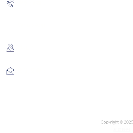
2193 5175
查詢熱線：
6691 7159
/
6730 6091
WhatsApp：
​地址：
香港葵涌大連排道35-41號金
info@hk3dtech.com
查詢電郵：
Copyright © 2025
私隱條例