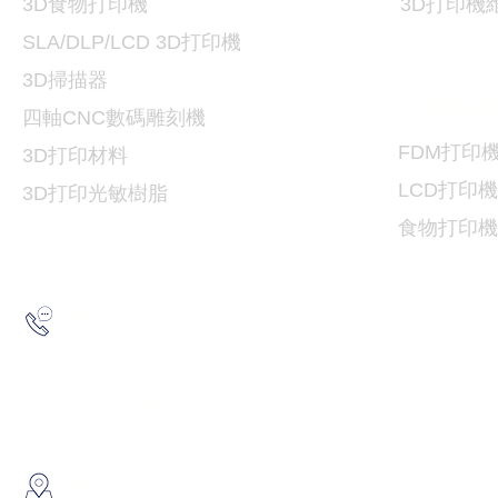
3D食物打印機
3D
打印機
SLA/DLP/LCD 3D
打印機
3D掃描器
3D
打印
​四軸CNC數碼雕刻機
FDM
打印
3D打印
材料
LCD
打印機
3D打印光敏樹脂
食物
打印機
2193 5175
查詢熱線：
6691 7159
/
6730 6091
WhatsApp：
​地址：
香港葵涌大連排道35-41號金