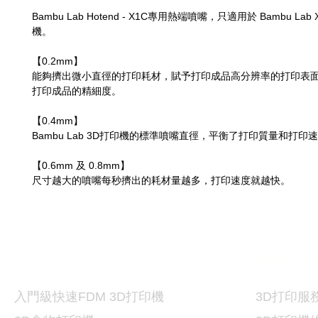
Bambu Lab Hotend - X1C專用熱端噴嘴，只適用於 Bambu Lab 
機。
【0.2mm】
能夠擠出微小直徑的打印耗材，賦予打印成品高分辨率的打印表
打印成品的精細度。
【0.4mm】
Bambu Lab 3D打印機的標準噴嘴直徑，平衡了打印質量和打印
【0.6mm 及 0.8mm】
尺寸越大的噴嘴每秒擠出的耗材量越多，打印速度就越快。
打印機及材料
3D
3D
打印
入門級快速FDM 3D打印機
3D
打印服