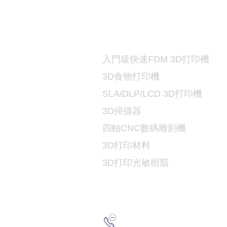
打印機及材料
3D
入門級快速FDM 3D打印機
3D食物打印機
SLA/DLP/LCD 3D
打印機
3D掃描器
​四軸CNC數碼雕刻機
3D打印
材料
3D打印光敏樹脂
2193 517
查詢熱線：