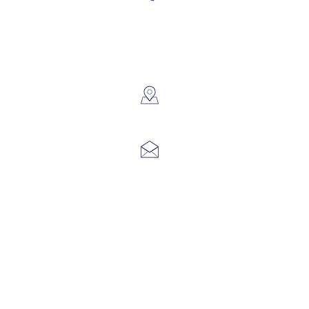
6691 715
WhatsApp：
​地址：
香港葵涌大
info@hk3
查詢電郵：