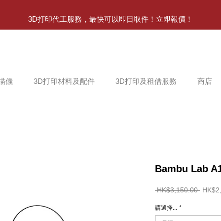
3D打印代工服務，最快可以即日取件！立即報價！
掃描儀
3D打印材料及配件
3D打印及租借服務
商店
Bambu Lab 
一
 HK$3,150.00 
HK$2,
般
價
請選擇...
*
格