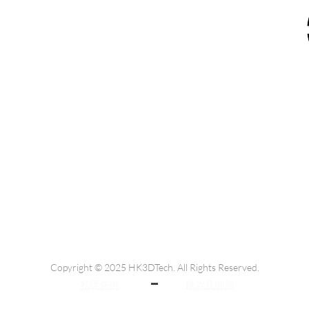
9
/
6730 6091
連排道35-41號金基工業大廈17樓C室
dtech.com
Copyright © 2025 HK3DTech. All Rights Reserved.
私隱條例
​條款及細則