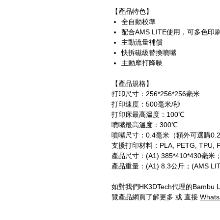
【產品特色】
全自動校準
配合
AMS LITE
使用，可多色印
主動流量補償
快拆磁級替換噴嘴
主動摩打降噪
【產品規格】
打印尺寸
：256*256*256
毫米
打印速度
：5
00
毫米
/
秒
打印床最高溫度
：100
℃
噴嘴最高溫度
：300
℃
噴嘴尺寸
：
0.4
毫米（額外可選購
0.2
支援打印材料
：
PLA, PETG, TPU, P
產品尺寸
：
(
A
1) 385*410*430
毫米
產品重量
：
(A1) 8.3
公斤；
(AMS LIT
如對我們
HK3DTech
代理的
Bambu 
覽產品網頁了解更多
或
直接
Whats