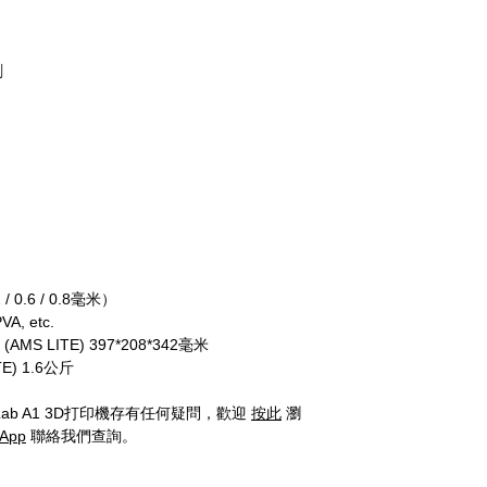
刷
 / 0.6 / 0.8
毫米）
VA, etc.
；
(
AMS LITE) 397*208*342
毫米
E) 1.6
公斤
Lab A1
3D
打印機存有任何疑問，
歡迎
按此
瀏
App
聯絡
我
們查詢。