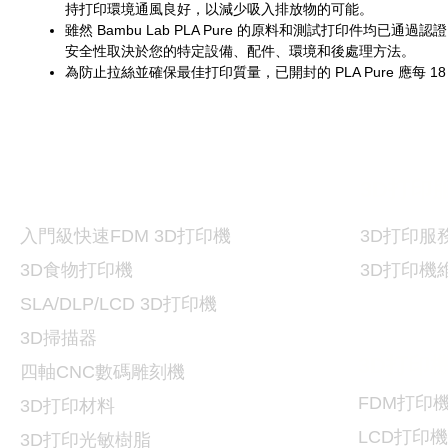
持打印環境通風良好，以減少吸入排放物的可能。
雖然 Bambu Lab PLA Pure 的原料和測試打印件均已通過
安全性取決於您的特定設備、配件、環境和後處理方法。
為防止拉絲並確保最佳打印質量，已開封的 PLA Pure 應每 1
打印機及材料
3D
3D
打印
入門級快速FDM 3D打印機
3D
打印服
3D食物打印機
3D
打印機
SLA/DLP/LCD 3D
打印機
3D掃描器
3D
打印
​四軸CNC數碼雕刻機
FDM
打印
3D打印
材料
LCD
打印機
3D打印光敏樹脂