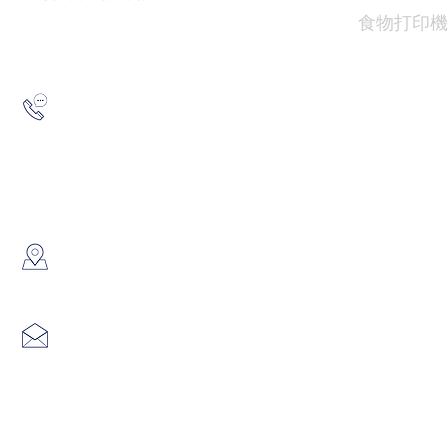
食物
打印機
2193 5175
查詢熱線：
6691 7159
/
6730 6091
WhatsApp：
​地址：
香港葵涌大連排道35-41號金
info@hk3dtech.com
查詢電郵：