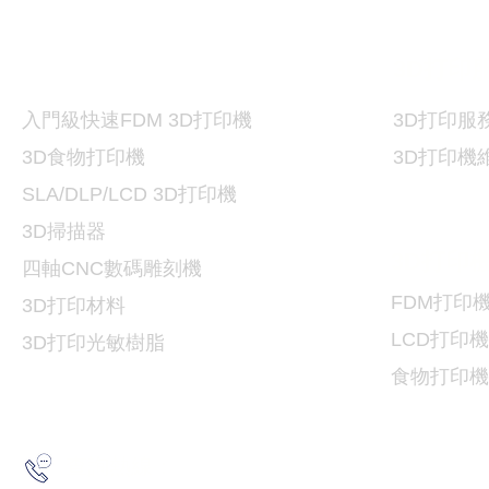
打印機及材料
3D
3D
打印
入門級快速FDM 3D打印機
3D
打印服
3D食物打印機
3D
打印機
SLA/DLP/LCD 3D
打印機
3D掃描器
3D
打印
​四軸CNC數碼雕刻機
FDM
打印
3D打印
材料
LCD
打印機
3D打印光敏樹脂
食物
打印機
2193 5175
查詢熱線：