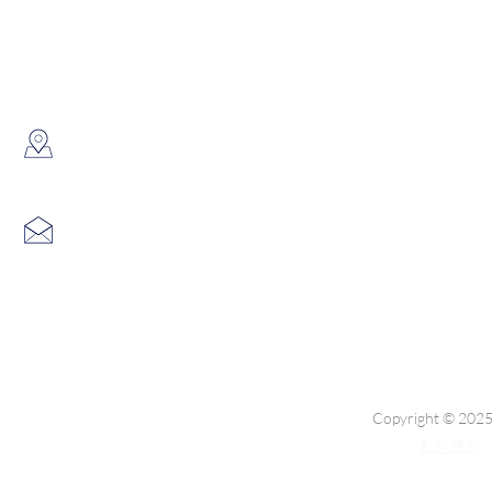
6691 7159
/
6730 6091
WhatsApp：
​地址：
香港葵涌大連排道35-41號金
info@hk3dtech.com
查詢電郵：
Copyright © 2025
私隱條例