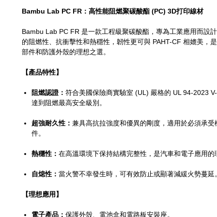
Bambu Lab PC FR：高性能阻燃聚碳酸酯 (PC) 3D打印線材
Bambu Lab PC FR 是一款工程級聚碳酸酯，專為工業應用而
的阻燃性、抗衝擊性和熱穩性，韌性更可與 PAHT-CF 相媲美，
部件和防護外殼的理想之選。
【產品特性】
阻燃認證：
符合美國保險商實驗室 (UL) 嚴格的 UL 94-2023 
達到阻燃最高安全級別。
超強耐久性：
兼具高抗拉強度和優異的剛度，適用於必須承受
件。
熱穩性：
在高溫環境下保持結構完整性，是汽車和電子應用的
自熄性：
當火警不幸發生時，可有效防止或顯著減緩火勢蔓延
【理想應用】
電子產品：
保護外殼、電池盒和電路板安裝座。