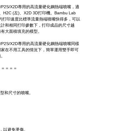
nd - H2/P2S/X2D專用的高流量硬化鋼熱端噴嘴，適
S、H2C (左)、X2D 3D打印機。Bambu Lab
量熱端噴嘴的打印速度比標準流量熱端噴嘴快得多，可以
設計和相同打印參數下，打印成品的尺寸越
擁有大面積填充的模型。
nd - H2/P2S/X2D專用的高流量硬化鋼熱端噴嘴同樣
用家在不用工具的情況下，簡單運用雙手即可
頭。
＝＝＝＝＝
類型和尺寸的噴嘴。
，以避免燙傷。