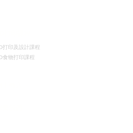
D
打印課程
D
打印及設計課程
3D食物
打印課程
網上商店
​聯繫我們