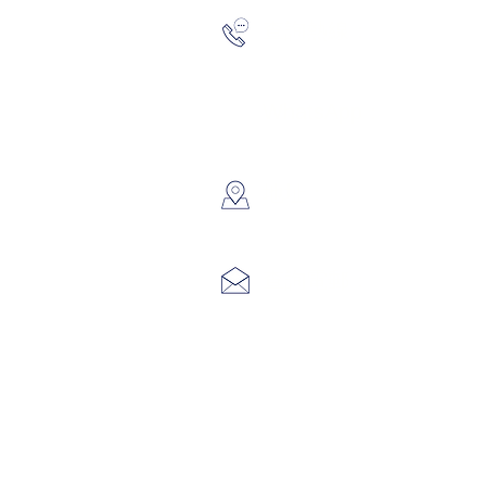
2193 517
查詢熱線：
6691 715
WhatsApp：
​地址：
香港葵涌大
info@hk3
查詢電郵：