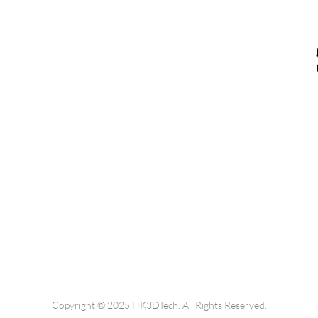
5
9
/
6730 6091
連排道35-41號金基工業大廈17樓C室
dtech.com
Copyright © 2025 HK3DTech. All Rights Reserved.