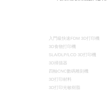
打印機及材料
3D
入門級快速FDM 3D打印機
3D食物打印機
SLA/DLP/LCD 3D
打印機
3D掃描器
​四軸CNC數碼雕刻機
3D打印
材料
3D打印光敏樹脂