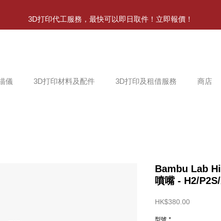
3D打印代工服務，最快可以即日取件！立即報價！
掃描儀
3D打印材料及配件
3D打印及租借服務
商店
Bambu Lab H
噴嘴 - H2/P2
價
HK$380.00
格
型號
*