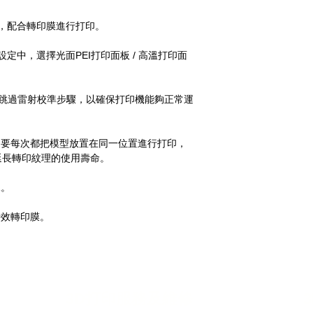
耗材，配合轉印膜進行打印。
印面板設定中，選擇光面PEI打印面板 / 高溫打印面
議跳過雷射校準步驟，以確保打印機能夠正常運
不要每次都把模型放置在同一位置進行打印，
延長轉印紋理的使用壽命。
水。
特效轉印膜。
3D
打印服務及維修
3