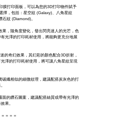
ate 特效轉印膜打印面板，可以為您的3D打印物件賦予
，包括：星空紋 (Galaxy)、八角星紋
、鑽石紋 (Diamond)。
效果，隨角度變化，發出閃亮迷人的光芒，色
帶有光澤的打印耗材使用，將能夠更充分地展
迷的奇幻效果，其幻彩的顏色配合3D折射，
有光澤的打印耗材使用，將可讓八角星紋呈現
實碳纖相似的細微紋理，建議配搭炭灰色的打
果。
霧面的鑽石圖案，建議配搭絲質或帶有光澤的
移效果。
＝＝＝＝＝