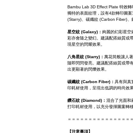
Bambu Lab 3D Effect Pl
獨特的表面紋理，設有4款轉印圖案選擇
(Starry)、碳纖紋 (Carbon Fiber)
星空紋 (Galaxy)：
絢麗的幻彩星空
彩亦會隨之變幻。建議配搭絲質或
現星空的閃耀效果。
八角星紋 (Starry)：
萬花筒般讓人著
隨即閃閃發亮。建議配搭絲質或帶
出更顯著的閃爍效果。
碳纖紋 (Carbon Fiber)：
具有與真
印耗材使用，呈現出低調的時尚效
鑽石紋 (Diamond)：
混合了光面和
打印耗材使用，以充分發揮圖案轉
＝＝＝＝＝＝＝＝＝＝＝＝＝＝＝
【注意事項】