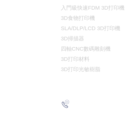
入門級快速FDM 3D打印機
3D食物打印機
SLA/DLP/LCD 3D
打印機
3D掃描器
​四軸CNC數碼雕刻機
3D打印
材料
3D打印光敏樹脂
2193 517
查詢熱線：
6691 715
WhatsApp：