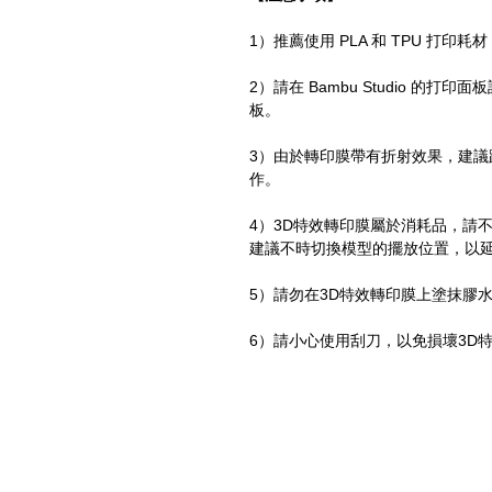
1）推薦使用 PLA 和 TPU 打印
2）請在 Bambu Studio 的打
板。
3）由於轉印膜帶有折射效果，建
作。
4）3D特效轉印膜屬於消耗品，請
建議不時切換模型的擺放位置，以
5）請勿在3D特效轉印膜上塗抹膠
6）請小心使用刮刀，以免損壞3D
打印機及材料
3D