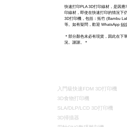
快速打印PLA 3D打印線材，是因應
印線材，即使在快速打印的情況下仍
3D打印機，包括：拓竹 (Bambu Lab)、Q
等。如有疑問，歡迎 WhatsApp
66
＊部分顏色未必有現貨，因此在下單前
況。謝謝。＊
打印機及材料
3D
入門級快速FDM 3D打印機
3D食物打印機
SLA/DLP/LCD 3D
打印機
3D掃描器