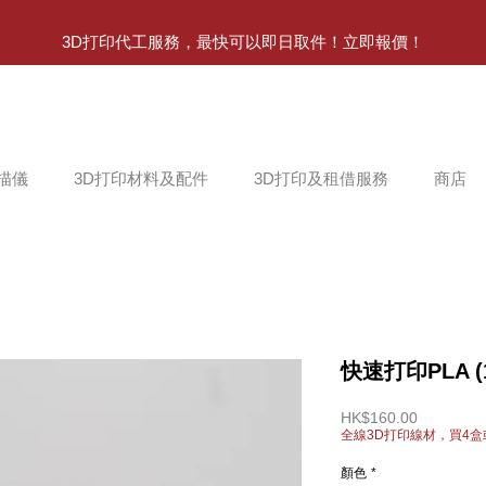
3D打印代工服務，最快可以即日取件！立即報價！
掃描儀
3D打印材料及配件
3D打印及租借服務
商店
快速打印PLA (1.
價
HK$160.00
格
全線3D打印線材，買4盒
顏色
*