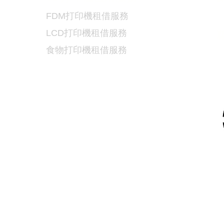
FDM
打印機租借服務
LCD
打印機租借服務
食物
打印機租借服務
5
9
/
6730 6091
連排道35-41號金基工業大廈17樓C室
dtech.com