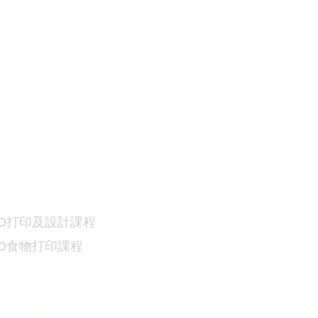
D
打印課程
D
打印及設計課程
3D食物
打印課程
網上商店