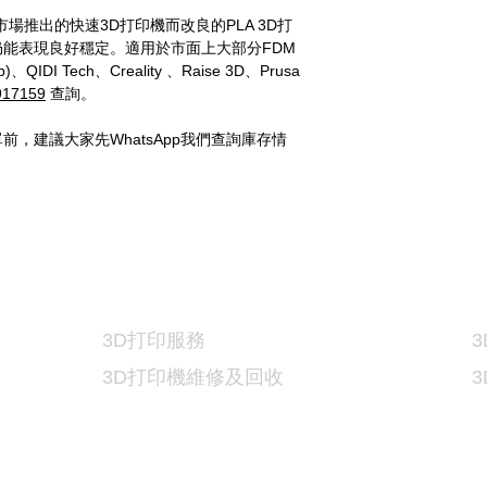
市場推出的快速3D打印機而改良的PLA 3D打
能表現良好穩定。適用於市面上大部分FDM
IDI Tech、Creality 、Raise 3D、Prusa
917159
查詢。
，建議大家先WhatsApp我們查詢庫存情
3D
打印服務及維修
3
3D
打印服務
3
3D
打印機維修及回收
3D
打印機租用服務