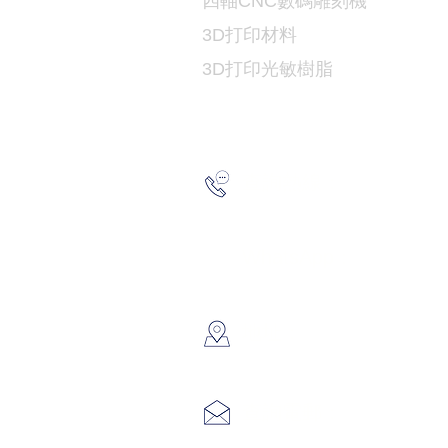
​四軸CNC數碼雕刻機
3D打印
材料
3D打印光敏樹脂
2193 517
查詢熱線：
6691 715
WhatsApp：
​地址：
香港葵涌大
info@hk3
查詢電郵：