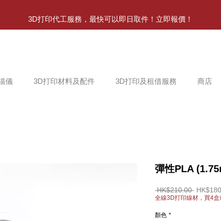
3D打印代工服務，最快可以即日取件！立即報價！
掃描儀
3D打印材料及配件
3D打印及租借服務
商店
彈性PLA (1.75
一
 HK$210.00 
HK$180
般
全線3D打印線材，買4盒
價
格
顏色
*