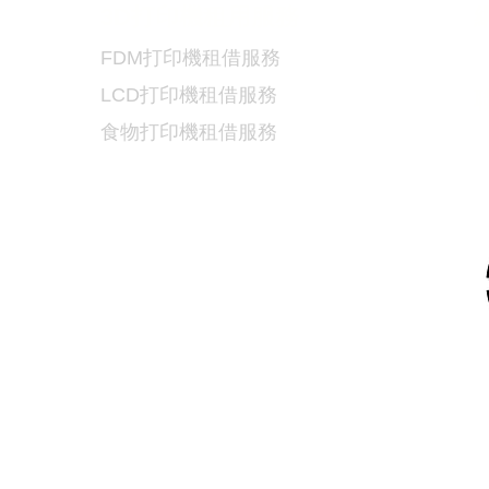
3D
打印機租用服務
FDM
打印機租借服務
LCD
打印機租借服務
食物
打印機租借服務
5
9
/
6730 6091
連排道35-41號金基工業大廈17樓C室
dtech.com