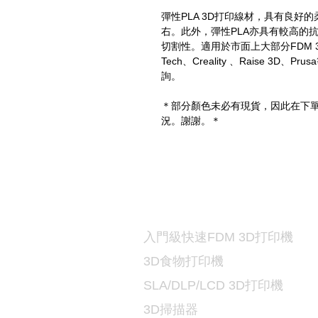
彈性PLA 3D打印線材，具有良好的柔韌性
右。此外，彈性PLA亦具有較高的
切割性。適用於市面上大部分FDM 3D打
Tech、Creality 、Raise 3D、
詢。
＊部分顏色未必有現貨，因此在下單前
況。謝謝。＊
打印機及材料
3D
入門級快速FDM 3D打印機
3D食物打印機
SLA/DLP/LCD 3D
打印機
3D掃描器