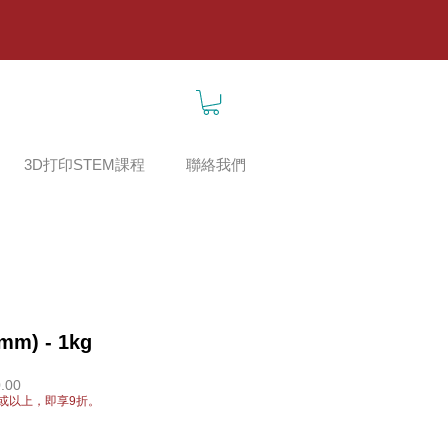
3D打印STEM課程
聯絡我們
mm) - 1kg
促
.00
銷
或以上，即享9折。
價
格