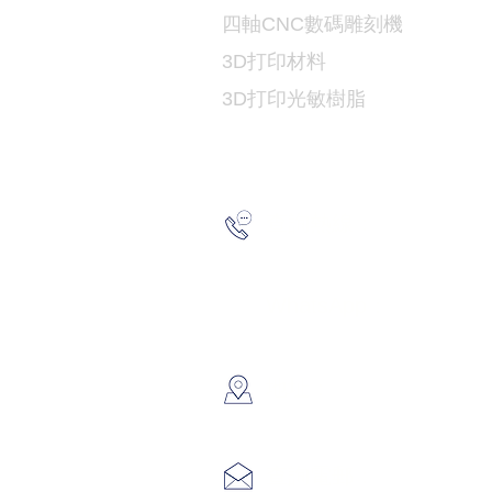
​四軸CNC數碼雕刻機
3D打印
材料
3D打印光敏樹脂
2193 517
查詢熱線：
6691 715
WhatsApp：
​地址：
香港葵涌大
info@hk3
查詢電郵：