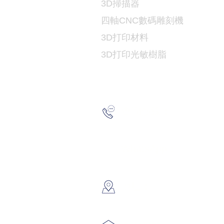
3D掃描器
​四軸CNC數碼雕刻機
3D打印
材料
3D打印光敏樹脂
2193 517
查詢熱線：
6691 715
WhatsApp：
​地址：
香港葵涌大