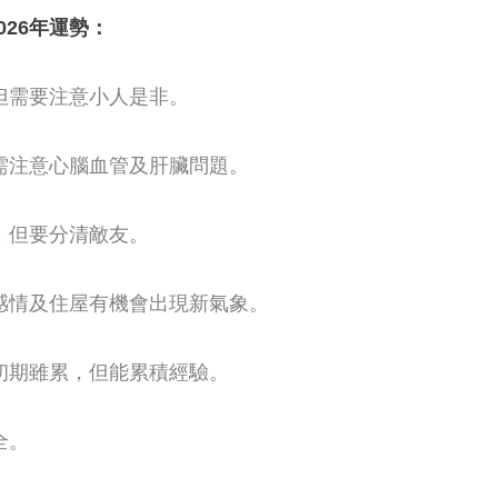
026年運勢：
，但需要注意小人是非。
，需注意心腦血管及肝臟問題。
遇，但要分清敵友。
，感情及住屋有機會出現新氣象。
作初期雖累，但能累積經驗。
全。