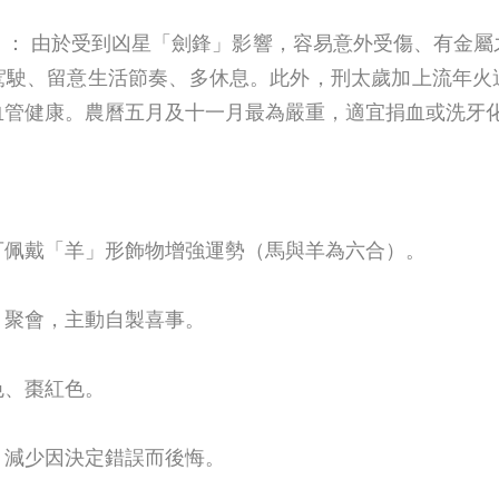
）： 由於受到凶星「劍鋒」影響，容易意外受傷、有金屬
駕駛、留意生活節奏、多休息。此外，刑太歲加上流年火
血管健康。農曆五月及十一月最為嚴重，適宜捐血或洗牙
可佩戴「羊」形飾物增強運勢（馬與羊為六合）。
、聚會，主動自製喜事。
色、棗紅色。
，減少因決定錯誤而後悔。