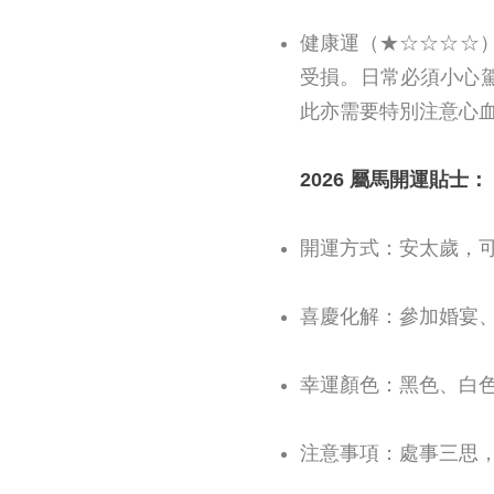
健康運（★☆☆☆☆
受損。日常必須小心
此亦需要特別注意心
2026 屬馬開運貼士：
開運方式：安太歲，
喜慶化解：參加婚宴
幸運顏色：黑色、白
注意事項：處事三思