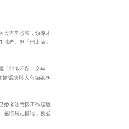
兩大吉星照耀，領導才
任職者。但「刑太歲」
屬「財多不留」之年，
進擴張或與人有錢銀糾
已婚者注意因工作疏離
，感情易走極端，務必