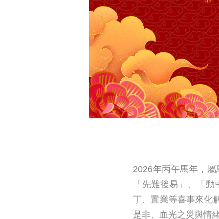
2026年丙午馬年
「先難後易」、「動
丁、置業等喜事來化
是非、血光之災與情