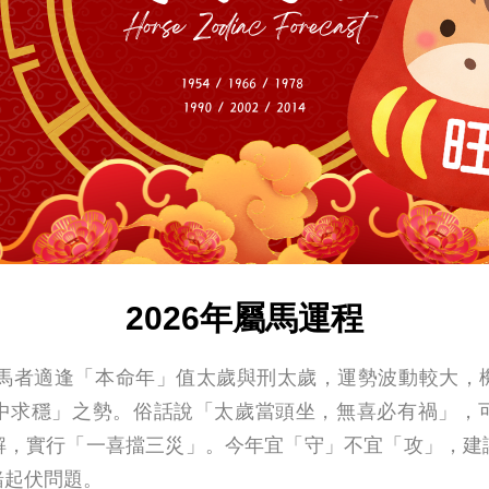
2026年屬馬運程
，屬馬者適逢「本命年」值太歲與刑太歲，運勢波動較大，
中求穩」之勢。俗話說「太歲當頭坐，無喜必有禍」，
解，實行「一喜擋三災」。今年宜「守」不宜「攻」，建
緒起伏問題。