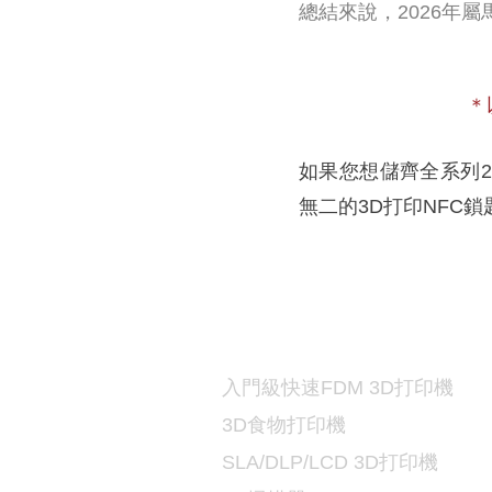
​總結來說，2026
＊
如果您想儲齊全系列2
無二的3D打印NFC
打印機及材料
3D
入門級快速FDM 3D打印機
3D食物打印機
SLA/DLP/LCD 3D
打印機