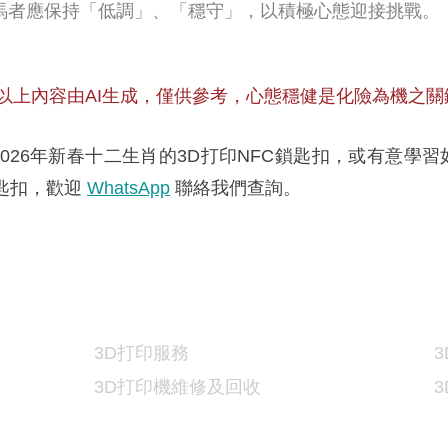
年屬馬者應保持「低調」、「穩守」，以積極心態迎接挑戰。
以上內容由AI生成，僅供參考
，心態穩健是化險為機之關
026年新春十二生肖的3D打印NFC鎖匙扣，或有意學
鎖匙扣，歡迎
WhatsApp
聯絡我們查詢。
3D
打印服務及維修
3
3D
打印服務
3
3D
打印機維修及回收