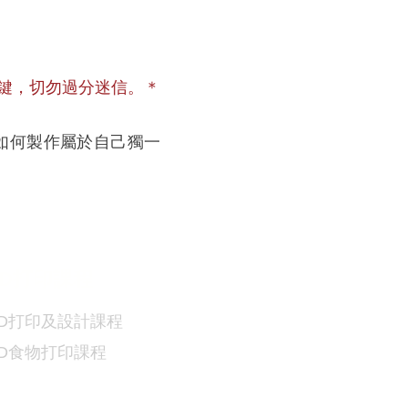
鍵，切勿過分迷信。
＊
習如何製作屬於自己獨一
D
打印課程
D
打印及設計課程
3D食物
打印課程