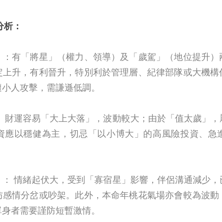
分析：
）：有「將星」（權力、領導）及「歲駕」（地位提升）
定上升，有利晉升，特別利於管理層、紀律部隊或大機構
遭小人攻擊，需謙遜低調。
： 財運容易「大上大落」，波動較大；由於「值太歲」，
資應以穩健為主，切忌「以小博大」的高風險投資、急
）： 情緒起伏大，受到「寡宿星」影響，伴侶溝通減少，
防感情分岔或吵架。此外，本命年桃花氣場亦會較為波動
單身者需要謹防短暫激情。