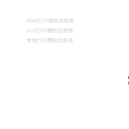
3D
打印機租用服務
FDM
打印機租借服務
LCD
打印機租借服務
食物
打印機租借服務
5
9
/
6730 6091
連排道35-41號金基工業大廈17樓C室